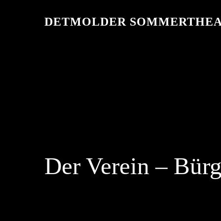
Skip
to
DETMOLDER SOMMERTHEA
main
content
Der Verein – Bür