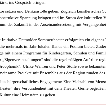
tärkt ins Gespräch bringen.
ize setzen und Denkanstöße geben. Zugleich künstlerisches Sch
konstruktive Spannung bringen und im Strom der kulturellen V
 Raum der Zukunft in der Auseinandersetzung mit Vergangenhe
Initiative Detmolder Sommertheater erfolgreich ein eigenes V
die mehrmals im Jahr lokalen Bands ein Podium bietet. Zude
age mit einem Programm für Kindergärten, Schulen und Famili
n „Eigenveranstaltungen“ sind die regelmäßigen Auftritte reg
roophonik“, Ulrike Wahren und Peter Stolle sowie bekannter
einsame Projekte mit Ensembles aus der Region runden das P
reites bürgerschaftliches Engagement: Eine Vielzahl von Men
heater“ ihre Verbundenheit mit dem Theater. Gerne begrüßen 
 Kultur eine Heimstätte zu geben.