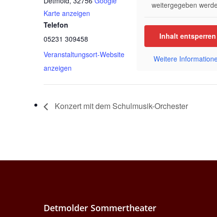
Detmold
,
32756
Google
weitergegeben werde
Karte anzeigen
Telefon
Inhalt entsperren
05231 309458
Veranstaltungsort-Website
Weitere Information
anzeigen
Konzert mit dem Schulmusik-Orchester
Detmolder Sommertheater