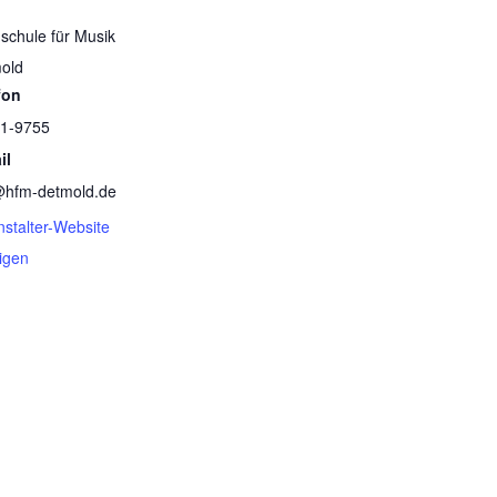
schule für Musik
old
fon
1-9755
il
@hfm-detmold.de
nstalter-Website
igen