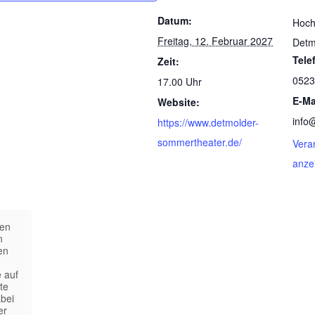
Datum:
Hoch
Freitag, 12. Februar 2027
Detm
Tele
Zeit:
0523
17.00 Uhr
E-Ma
Website:
info
https://www.detmolder-
sommertheater.de/
Vera
anze
nen
n
en
e auf
te
bei
er