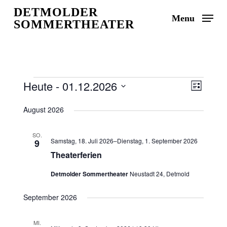
Skip
DETMOLDER
Menu
to
SOMMERTHEATER
main
content
Veranstaltungen
Heute
 - 
01.12.2026
Ansicht
Veranst
Liste
Ansicht
Navigat
Datum
August 2026
Naviga
wählen.
SO.
Samstag, 18. Juli 2026
–
Dienstag, 1. September 2026
9
Theaterferien
Detmolder Sommertheater
Neustadt 24, Detmold
September 2026
MI.