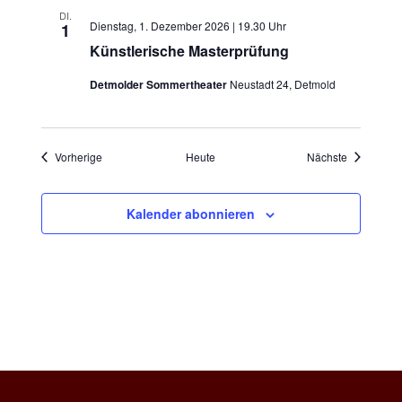
DI.
Dienstag, 1. Dezember 2026 | 19.30 Uhr
1
Künstlerische Masterprüfung
Detmolder Sommertheater
Neustadt 24, Detmold
Veranstaltungen
Veranstalt
Vorherige
Heute
Nächste
Kalender abonnieren