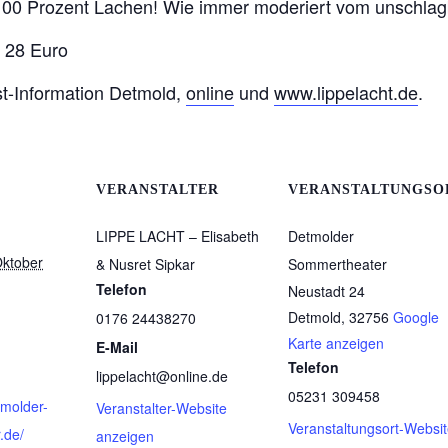
100 Prozent Lachen! Wie immer moderiert vom unschlag
: 28 Euro
st-Information Detmold,
online
und
www.lippelacht.de
.
VERANSTALTER
VERANSTALTUNGSO
LIPPE LACHT – Elisabeth
Detmolder
Oktober
& Nusret Sipkar
Sommertheater
Telefon
Neustadt 24
Detmold
,
32756
Google
0176 24438270
Karte anzeigen
E-Mail
Telefon
lippelacht@online.de
05231 309458
tmolder-
Veranstalter-Website
Veranstaltungsort-Websi
.de/
anzeigen